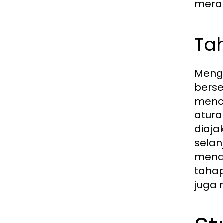
merai
Ta
Menga
berse
menc
atura
diaja
selan
menda
tahap
juga