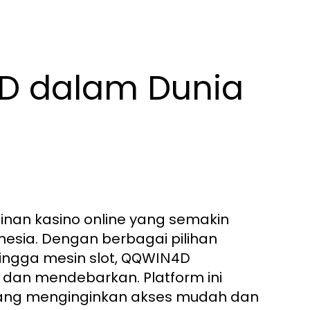
D dalam Dunia
nan kasino online yang semakin
nesia. Dengan berbagai pilihan
ingga mesin slot,
QQWIN4D
dan mendebarkan. Platform ini
ang menginginkan akses mudah dan