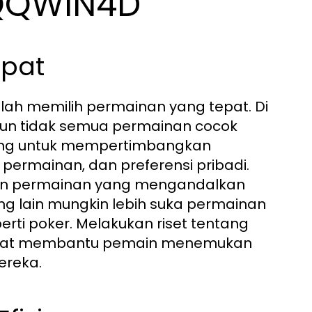
 QQWIN4D
epat
dalah memilih permainan yang tepat. Di
mun tidak semua permainan cocok
ing untuk mempertimbangkan
permainan, dan preferensi pribadi.
an permainan yang mengandalkan
ng lain mungkin lebih suka permainan
rti poker. Melakukan riset tentang
dapat membantu pemain menemukan
ereka.