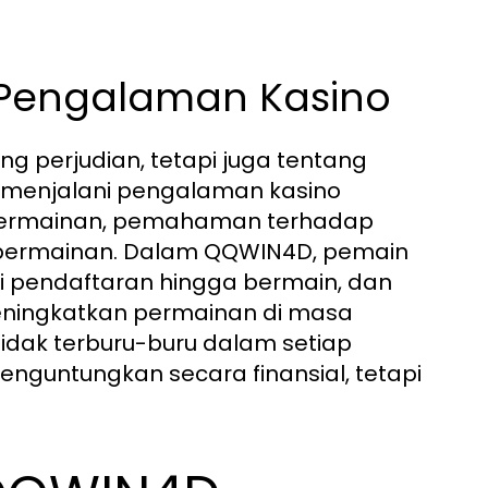
 Pengalaman Kasino
 perjudian, tetapi juga tentang
 menjalani pengalaman kasino
 permainan, pemahaman terhadap
a-permainan. Dalam QQWIN4D, pemain
ari pendaftaran hingga bermain, dan
eningkatkan permainan di masa
dak terburu-buru dalam setiap
nguntungkan secara finansial, tetapi