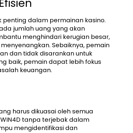
fisien
ek penting dalam permainan kasino.
pada jumlah uang yang akan
embantu menghindari kerugian besar,
p menyenangkan. Sebaiknya, pemain
an dan tidak disarankan untuk
g baik, pemain dapat lebih fokus
asalah keuangan.
ang harus dikuasai oleh semua
QWIN4D tanpa terjebak dalam
ampu mengidentifikasi dan