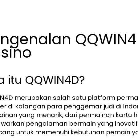
ngenalan QQWIN4
sino
a itu QQWIN4D?
4D merupakan salah satu platform permai
er di kalangan para penggemar judi di Indo
inan yang menarik, dari permainan kartu h
arkan pengalaman bermain yang inovatif 
ncang untuk memenuhi kebutuhan pemain y