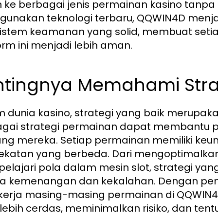
ke berbagai jenis permainan kasino tanpa ha
unakan teknologi terbaru, QQWIN4D menjam
istem keamanan yang solid, membuat setia
orm ini menjadi lebih aman.
ntingnya Memahami Stra
 dunia kasino, strategi yang baik merupak
agai strategi permainan dapat membantu 
g mereka. Setiap permainan memiliki keun
katan yang berbeda. Dari mengoptimalkan 
lajari pola dalam mesin slot, strategi y
ra kemenangan dan kekalahan. Dengan p
kerja masing-masing permainan di QQWIN
lebih cerdas, meminimalkan risiko, dan ten