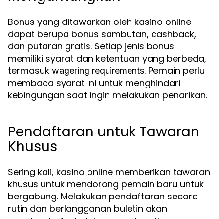
Bonus yang ditawarkan oleh kasino online
dapat berupa bonus sambutan, cashback,
dan putaran gratis. Setiap jenis bonus
memiliki syarat dan ketentuan yang berbeda,
termasuk
. Pemain perlu
wagering requirements
membaca syarat ini untuk menghindari
kebingungan saat ingin melakukan penarikan.
Pendaftaran untuk Tawaran
Khusus
Sering kali, kasino online memberikan tawaran
khusus untuk mendorong pemain baru untuk
bergabung. Melakukan pendaftaran secara
rutin dan berlangganan buletin akan