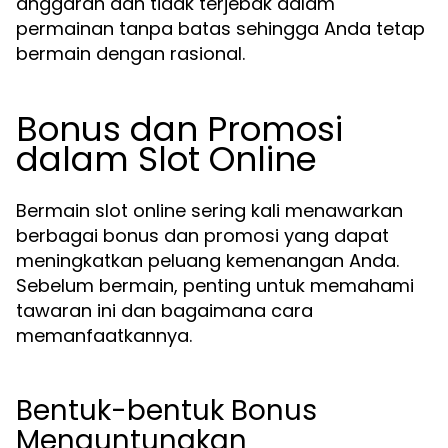
anggaran dan tidak terjebak dalam
permainan tanpa batas sehingga Anda tetap
bermain dengan rasional.
Bonus dan Promosi
dalam Slot Online
Bermain slot online sering kali menawarkan
berbagai bonus dan promosi yang dapat
meningkatkan peluang kemenangan Anda.
Sebelum bermain, penting untuk memahami
tawaran ini dan bagaimana cara
memanfaatkannya.
Bentuk-bentuk Bonus
Menguntungkan