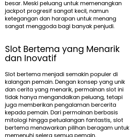
besar. Meski peluang untuk memenangkan
jackpot progresif sangat kecil, namun
ketegangan dan harapan untuk menang
sangat menggoda bagi banyak penjudi.
Slot Bertema yang Menarik
dan Inovatif
Slot bertema menjadi semakin populer di
kalangan pemain. Dengan konsep yang unik
dan cerita yang menarik, permainan slot ini
tidak hanya mengandalkan peluang, tetapi
juga memberikan pengalaman bercerita
kepada pemain. Dari permainan berbasis
mitologi hingga petualangan fantastis, slot
bertema menawarkan pilihan beragam untuk
memenuhi selera semua pemain.