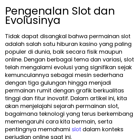
Pengenalan Slot dan
Evolusinya
Tidak dapat disangkal bahwa permainan
slot
adalah salah satu hiburan kasino yang paling
populer di dunia, baik secara fisik maupun
online. Dengan berbagai tema dan variasi, slot
telah mengalami evolusi yang signifikan sejak
kemunculannya sebagai mesin sederhana
dengan tiga gulungan hingga menjadi
permainan rumit dengan grafik berkualitas
tinggi dan fitur inovatif. Dalam artikel ini, kita
akan menjelajahi sejarah permainan slot,
bagaimana teknologi yang terus berkembang
memengaruhi cara kita bermain, serta
pentingnya memahami
dalam konteks
slot
perjudian online saat ini.