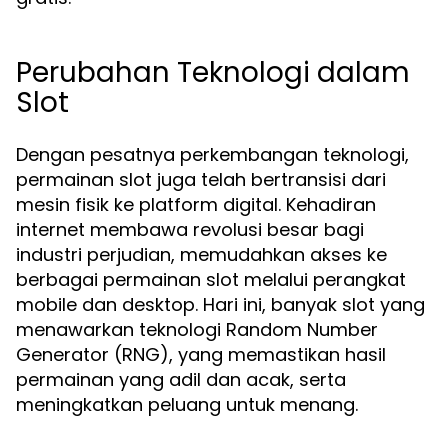
Perubahan Teknologi dalam
Slot
Dengan pesatnya perkembangan teknologi,
permainan slot juga telah bertransisi dari
mesin fisik ke platform digital. Kehadiran
internet membawa revolusi besar bagi
industri perjudian, memudahkan akses ke
berbagai permainan slot melalui perangkat
mobile dan desktop. Hari ini, banyak slot yang
menawarkan teknologi Random Number
Generator (RNG), yang memastikan hasil
permainan yang adil dan acak, serta
meningkatkan peluang untuk menang.