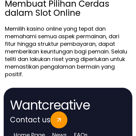
Membuat Pilihan Cerdas
dalam Slot Online
Memilih kasino online yang tepat dan
memahami semua aspek permainan, dari
fitur hingga struktur pembayaran, dapat
memberikan keuntungan bagi pemain. Selalu
teliti dan lakukan riset yang diperlukan untuk
memastikan pengalaman bermain yang
positif.
Wantcreative
Contact us
Home Page
News
FAQs