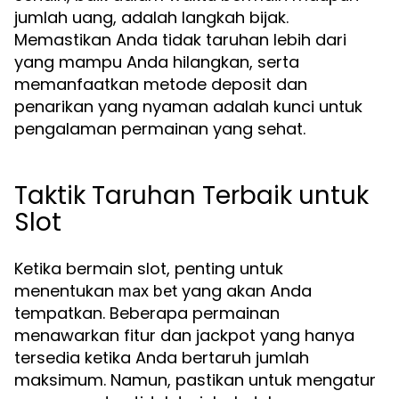
jumlah uang, adalah langkah bijak.
Memastikan Anda tidak taruhan lebih dari
yang mampu Anda hilangkan, serta
memanfaatkan metode deposit dan
penarikan yang nyaman adalah kunci untuk
pengalaman permainan yang sehat.
Taktik Taruhan Terbaik untuk
Slot
Ketika bermain slot, penting untuk
menentukan
yang akan Anda
max bet
tempatkan. Beberapa permainan
menawarkan fitur dan jackpot yang hanya
tersedia ketika Anda bertaruh jumlah
maksimum. Namun, pastikan untuk mengatur