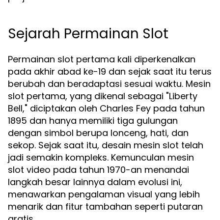
Sejarah Permainan Slot
Permainan slot pertama kali diperkenalkan
pada akhir abad ke-19 dan sejak saat itu terus
berubah dan beradaptasi sesuai waktu. Mesin
slot pertama, yang dikenal sebagai "Liberty
Bell," diciptakan oleh Charles Fey pada tahun
1895 dan hanya memiliki tiga gulungan
dengan simbol berupa lonceng, hati, dan
sekop. Sejak saat itu, desain mesin slot telah
jadi semakin kompleks. Kemunculan mesin
slot video pada tahun 1970-an menandai
langkah besar lainnya dalam evolusi ini,
menawarkan pengalaman visual yang lebih
menarik dan fitur tambahan seperti putaran
gratis.