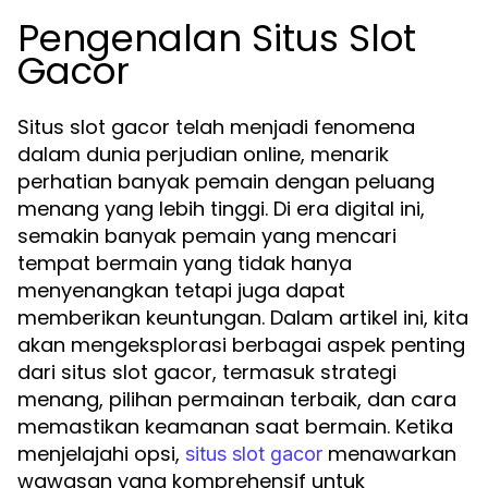
Pengenalan Situs Slot
Gacor
Situs slot gacor telah menjadi fenomena
dalam dunia perjudian online, menarik
perhatian banyak pemain dengan peluang
menang yang lebih tinggi. Di era digital ini,
semakin banyak pemain yang mencari
tempat bermain yang tidak hanya
menyenangkan tetapi juga dapat
memberikan keuntungan. Dalam artikel ini, kita
akan mengeksplorasi berbagai aspek penting
dari situs slot gacor, termasuk strategi
menang, pilihan permainan terbaik, dan cara
memastikan keamanan saat bermain. Ketika
menjelajahi opsi,
menawarkan
situs slot gacor
wawasan yang komprehensif untuk