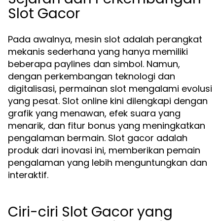
Slot Gacor
Pada awalnya, mesin slot adalah perangkat
mekanis sederhana yang hanya memiliki
beberapa paylines dan simbol. Namun,
dengan perkembangan teknologi dan
digitalisasi, permainan slot mengalami evolusi
yang pesat. Slot online kini dilengkapi dengan
grafik yang menawan, efek suara yang
menarik, dan fitur bonus yang meningkatkan
pengalaman bermain. Slot gacor adalah
produk dari inovasi ini, memberikan pemain
pengalaman yang lebih menguntungkan dan
interaktif.
Ciri-ciri Slot Gacor yang