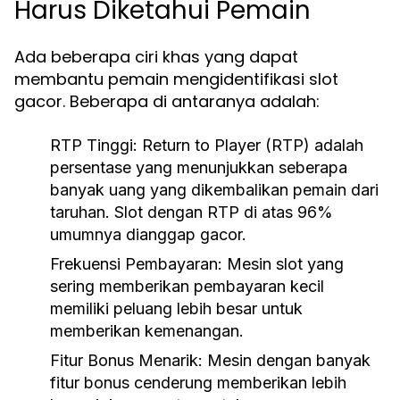
Harus Diketahui Pemain
Ada beberapa ciri khas yang dapat
membantu pemain mengidentifikasi slot
gacor. Beberapa di antaranya adalah:
RTP Tinggi:
Return to Player (RTP) adalah
persentase yang menunjukkan seberapa
banyak uang yang dikembalikan pemain dari
taruhan. Slot dengan RTP di atas 96%
umumnya dianggap gacor.
Frekuensi Pembayaran:
Mesin slot yang
sering memberikan pembayaran kecil
memiliki peluang lebih besar untuk
memberikan kemenangan.
Fitur Bonus Menarik:
Mesin dengan banyak
fitur bonus cenderung memberikan lebih