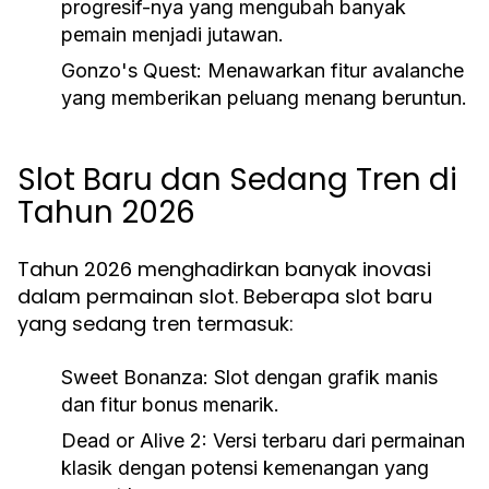
progresif-nya yang mengubah banyak
pemain menjadi jutawan.
Gonzo's Quest:
Menawarkan fitur avalanche
yang memberikan peluang menang beruntun.
Slot Baru dan Sedang Tren di
Tahun 2026
Tahun 2026 menghadirkan banyak inovasi
dalam permainan slot. Beberapa slot baru
yang sedang tren termasuk:
Sweet Bonanza:
Slot dengan grafik manis
dan fitur bonus menarik.
Dead or Alive 2:
Versi terbaru dari permainan
klasik dengan potensi kemenangan yang