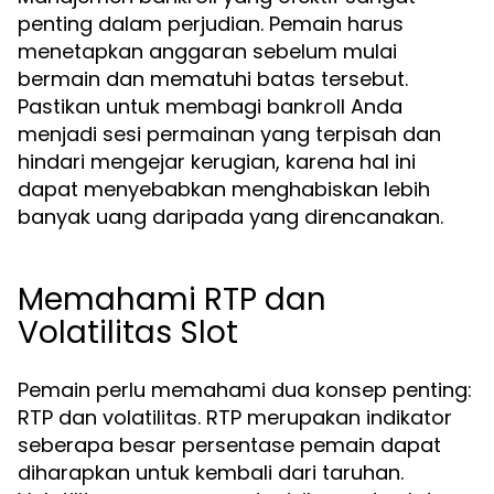
penting dalam perjudian. Pemain harus
menetapkan anggaran sebelum mulai
bermain dan mematuhi batas tersebut.
Pastikan untuk membagi bankroll Anda
menjadi sesi permainan yang terpisah dan
hindari mengejar kerugian, karena hal ini
dapat menyebabkan menghabiskan lebih
banyak uang daripada yang direncanakan.
Memahami RTP dan
Volatilitas Slot
Pemain perlu memahami dua konsep penting:
RTP dan volatilitas. RTP merupakan indikator
seberapa besar persentase pemain dapat
diharapkan untuk kembali dari taruhan.