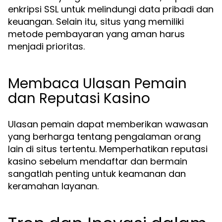
enkripsi SSL untuk melindungi data pribadi dan
keuangan. Selain itu, situs yang memiliki
metode pembayaran yang aman harus
menjadi prioritas.
Membaca Ulasan Pemain
dan Reputasi Kasino
Ulasan pemain dapat memberikan wawasan
yang berharga tentang pengalaman orang
lain di situs tertentu. Memperhatikan reputasi
kasino sebelum mendaftar dan bermain
sangatlah penting untuk keamanan dan
keramahan layanan.