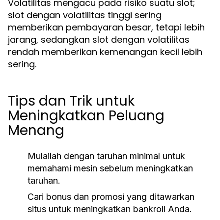
Volatilitas mengacu pada risiko suatu slot;
slot dengan volatilitas tinggi sering
memberikan pembayaran besar, tetapi lebih
jarang, sedangkan slot dengan volatilitas
rendah memberikan kemenangan kecil lebih
sering.
Tips dan Trik untuk
Meningkatkan Peluang
Menang
Mulailah dengan taruhan minimal untuk
memahami mesin sebelum meningkatkan
taruhan.
Cari bonus dan promosi yang ditawarkan
situs untuk meningkatkan bankroll Anda.