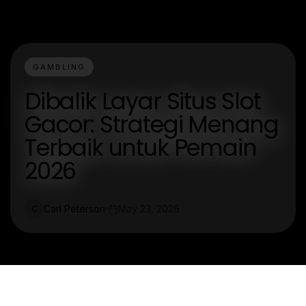
GAMBLING
Dibalik Layar Situs Slot
Gacor: Strategi Menang
Terbaik untuk Pemain
2026
Carl Peterson
May 23, 2026
C